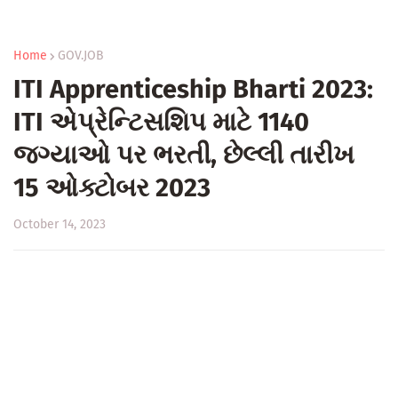
Home
GOV.JOB
ITI Apprenticeship Bharti 2023:
ITI એપ્રેન્ટિસશિપ માટે 1140
જગ્યાઓ પર ભરતી, છેલ્લી તારીખ
15 ઓક્ટોબર 2023
October 14, 2023