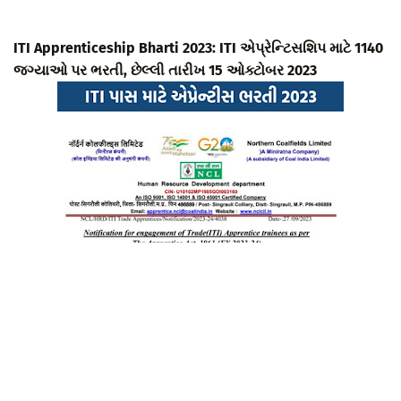
ITI Apprenticeship Bharti 2023: ITI એપ્રેન્ટિસશિપ માટે 1140
જગ્યાઓ પર ભરતી, છેલ્લી તારીખ 15 ઓક્ટોબર 2023