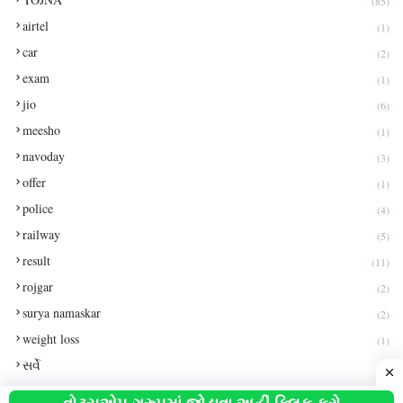
(85)
airtel
(1)
car
(2)
exam
(1)
jio
(6)
meesho
(1)
navoday
(3)
offer
(1)
police
(4)
railway
(5)
result
(11)
rojgar
(2)
surya namaskar
(2)
weight loss
(1)
સર્વે
(1)