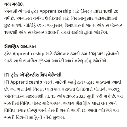
વય મર્યાદા
એનસીએલમાં ટ્રેડ Apprenticeship માટે ઉંમર મર્યાદા 18થી 26
વર્ષ છે. અનામત વર્ગના ઉમેદવારો માટે નિયમાનુસાર વયમર્યાદામાં
છુટ મળશે. નોટિફિકેશન અનુસાર, ઉમેદવારનો જન્મ એક સપ્ટેમ્બર
1997થી એક સપ્ટેમ્બર 2003ની વચ્ચે થયેલો હોવો જોઈએ.
શૈક્ષણિક લાયકાત
ટ્રેડ Apprenticeship માટે ઉમેદવાર કમસે કમ 10મું પાસ હોવાની
સાથે સાથે સંબંધિત ટ્રેડમાં આઈટીઆઈ કરેલું હોવું જોઈએ.
ITI ટ્રેડ એપ્રેન્ટીસશિપ વેકેન્સી
ITI Apprenticeship ભરતી માટેની જાહેરાત બહાર પાડવામાં આવી
છે. આ ભરતીમાં નિયત લાયકાત ધરાવતા ઉમેદવારો પોતાની અરજી
ઓનલાઈન માધ્યમથી તા. 15 ઓકટોબર 2023 સુધી કરી શકે છે. આ
ભરતીમાં વિવિધ પોસ્ટ માટે અલગ અલગ શૈક્ષણિક લાયકાત અને
વિવિધ પગાર ધોરણ અને તેમની શરતો આપી છે. આવો જોઈએ આ
ભરતી વિશેની માહિતી નીચે મુજબ.