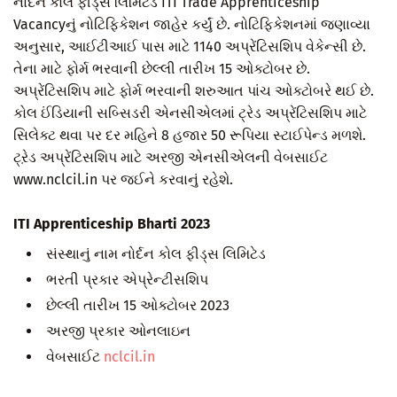
નોર્દન કોલ ફીડ્સ લિમિટેડે ITI Trade Apprenticeship
Vacancyનું નોટિફિકેશન જાહેર કર્યું છે. નોટિફિકેશનમાં જણાવ્યા
અનુસાર, આઈટીઆઈ પાસ માટે 1140 અપ્રેંટિસશિપ વેકેન્સી છે.
તેના માટે ફોર્મ ભરવાની છેલ્લી તારીખ 15 ઓક્ટોબર છે.
અપ્રેંટિસશિપ માટે ફોર્મ ભરવાની શરુઆત પાંચ ઓક્ટોબરે થઈ છે.
કોલ ઈંડિયાની સબ્સિડરી એનસીએલમાં ટ્રેડ અપ્રેંટિસશિપ માટે
સિલેક્ટ થવા પર દર મહિને 8 હજાર 50 રૂપિયા સ્ટાઈપેન્ડ મળશે.
ટ્રે઼ડ અપ્રેંટિસશિપ માટે અરજી એનસીએલની વેબસાઈટ
www.nclcil.in પર જઈને કરવાનું રહેશે.
ITI Apprenticeship Bharti 2023
સંસ્થાનું નામ નોર્દન કોલ ફીડ્સ લિમિટેડ
ભરતી પ્રકાર એપ્રેન્ટીસશિપ
છેલ્લી તારીખ 15 ઓક્ટોબર 2023
અરજી પ્રકાર ઓનલાઇન
વેબસાઈટ
nclcil.in