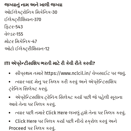
જગ્યાનું નામ અને ખાલી જગ્યા
ઓઈલેક્ટ્રોનિક મિકેનિક-30
ઈલેક્ટ્રીશિયન-370
ફિટર-543
વેલ્ડર-155
મોટર મિકેનિક-47
ઓટો ઈલેક્ટ્રીશિયન-12
ITI એપ્રેન્ટીસશિપ ભરતી માટે રી કેવી રીતે કરવી?
સૌપ્રથમ તમારે https://www.nclcil.in/ વેબસાઈટ પર જવું.
ત્યાર બાદ મેનુ પર ક્લિક કરી કરવું અને એપ્રેન્ટિસશિપ
ટ્રેનિંગ સિલેક્ટ કરવું.
એપ્રેન્ટિસશિપ ટ્રેનિંગ સિલેક્ટ કર્યા પછી જે પહેલી સૂચના
આવે તેના પર ક્લિક કરવું.
ત્યાર પછી તમારે Click Here લખલું હશે તેના પર ક્લિક કરવું.
Click Here પર ક્લિક કર્યા પછી નીચે સ્ક્રોલ કરવું અને
Proceed પર ક્લિક કરવું.